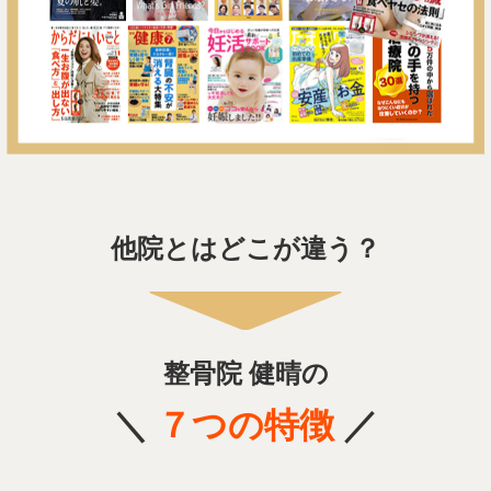
他院とはどこが違う？
整骨院 健晴の
＼
７
つの特徴
／