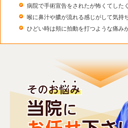
病院で手術宣告をされたが怖くてした
喉に鼻汁や膿が流れる感じがして気持
ひどい時は頬に拍動を打つような痛み