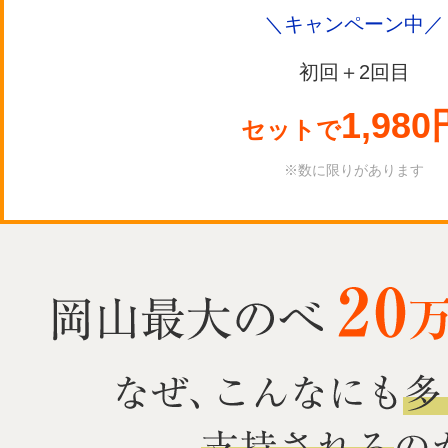
＼キャンペーン中／
初回＋2回目
1,980
セットで
※数に限りがあります