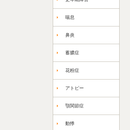
喘息
鼻炎
蓄膿症
花粉症
アトピー
顎関節症
動悸