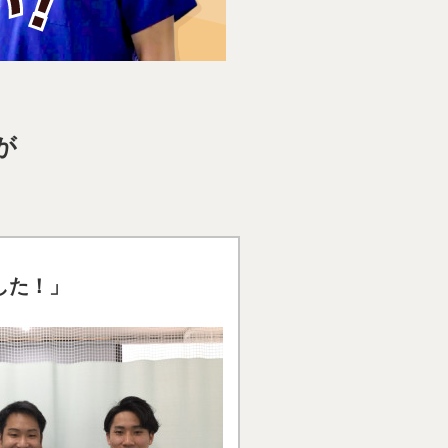
が
した！」