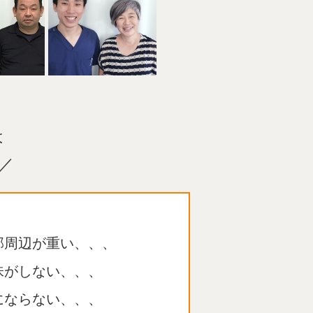
は
／
部周辺が重い、、、
味がしない、、、
にならない、、、